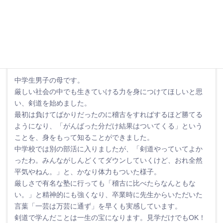
子ども自ら、「頑張りたい！」と思えるような場所に出会う
ことができ、本当に嬉しく思っています。
中学生の母
中学生男子の母です。
厳しい社会の中でも生きていける力を身につけてほしいと思
い、剣道を始めました。
最初は負けてばかりだったのに稽古をすればするほど勝てる
ようになり、「がんばった分だけ結果はついてくる」という
ことを、身をもって知ることができました。
中学校では別の部活に入りましたが、「剣道やっていてよか
ったわ。みんながしんどくてダウンしていくけど、おれ全然
平気やねん。」と、かなり体力もついた様子。
厳しさで有名な塾に行っても「稽古に比べたらなんともな
い。」と精神的にも強くなり、卒業時に先生からいただいた
言葉「一芸は万芸に通ず」を早くも実感しています。
剣道で学んだことは一生の宝になります。見学だけでもOK！